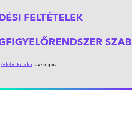
ZÁRT TÉRI PARKOLÁS
DÉSI FELTÉTELEK
UTCAI PARKOLÁS
E-MOBILITÁS
GFIGYELŐRENDSZER SZAB
RÓLUNK
ő
Adobe Reader
szükséges.
GYAKORI KÉRDÉSEK
KAPCSOLAT
KARRIER
KIJELENTKEZÉS
BEJELENTKEZÉS