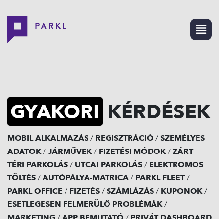
GYAKORI
KÉRDÉSEK
MOBIL ALKALMAZÁS
/
REGISZTRÁCIÓ
/
SZEMÉLYES
ADATOK
/
JÁRMŰVEK
/
FIZETÉSI MÓDOK
/
ZÁRT
TÉRI PARKOLÁS
/
UTCAI PARKOLÁS
/
ELEKTROMOS
TÖLTÉS
/
AUTÓPÁLYA-MATRICA
/
PARKL FLEET
/
PARKL OFFICE
/
FIZETÉS
/
SZÁMLÁZÁS
/
KUPONOK
/
ESETLEGESEN FELMERÜLŐ PROBLÉMÁK
/
MARKETING
/
APP BEMUTATÓ
/
PRIVÁT DASHBOARD