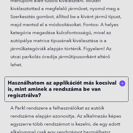
menüpont alatt tudod kiválasztani. Miután
kiválasztottad a megfelelő járművet, nyomd meg a
Szerkesztés gombot, állítsd be a kívánt jármű típust,
majd mentsd el a módosításokat. Fontos: A helyes
kategória megadása kulcsfontosságú, mivel az
autópálya matrica típusának kiválasztása is a
járműkategóriák alapján történik. Figyelem! Az
utcai parkolás óradíja járműtípusonként eltérő
lehet.
Használhatom az applikációt más kocsival
is, mint aminek a rendszáma be van
regisztrálva?
A Parkl rendszere a felhasználókat az autóik
rendszáma alapján azonosítja. Az alkalmazás képes
egyszerre több rendszámot is kezelni, de egy adott
alkalommal csak egy rendszámot használhatsz