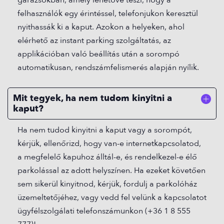
garázsokban, amely lehetővé teszi, hogy a
felhasználók egy érintéssel, telefonjukon keresztül
nyithassák ki a kaput. Azokon a helyeken, ahol
elérhető az instant parking szolgáltatás, az
applikációban való beállítás után a sorompó
automatikusan, rendszámfelismerés alapján nyílik.
Mit tegyek, ha nem tudom kinyitni a
kaput?
Ha nem tudod kinyitni a kaput vagy a sorompót,
kérjük, ellenőrizd, hogy van-e internetkapcsolatod,
a megfelelő kapuhoz álltál-e, és rendelkezel-e élő
parkolással az adott helyszínen. Ha ezeket követően
sem sikerül kinyitnod, kérjük, fordulj a parkolóház
üzemeltetőjéhez, vagy vedd fel velünk a kapcsolatot
ügyfélszolgálati telefonszámunkon (+36 1 8 555