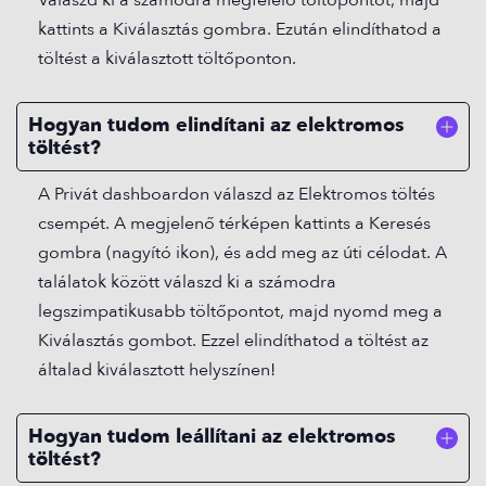
Válaszd ki a számodra megfelelő töltőpontot, majd
kattints a Kiválasztás gombra. Ezután elindíthatod a
töltést a kiválasztott töltőponton.
Hogyan tudom elindítani az elektromos
töltést?
A Privát dashboardon válaszd az Elektromos töltés
csempét. A megjelenő térképen kattints a Keresés
gombra (nagyító ikon), és add meg az úti célodat. A
találatok között válaszd ki a számodra
legszimpatikusabb töltőpontot, majd nyomd meg a
Kiválasztás gombot. Ezzel elindíthatod a töltést az
általad kiválasztott helyszínen!
Hogyan tudom leállítani az elektromos
töltést?