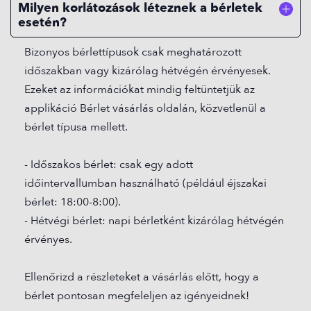
Milyen korlátozások léteznek a bérletek
GYAKORI KÉRDÉSEK
esetén?
KAPCSOLAT
KARRIER
Bizonyos bérlettípusok csak meghatározott
KIJELENTKEZÉS
időszakban vagy kizárólag hétvégén érvényesek.
BEJELENTKEZÉS
Ezeket az információkat mindig feltüntetjük az
applikáció Bérlet vásárlás oldalán, közvetlenül a
bérlet típusa mellett.
- Időszakos bérlet: csak egy adott
időintervallumban használható (például éjszakai
bérlet: 18:00-8:00).
- Hétvégi bérlet: napi bérletként kizárólag hétvégén
érvényes.
Ellenőrizd a részleteket a vásárlás előtt, hogy a
bérlet pontosan megfeleljen az igényeidnek!