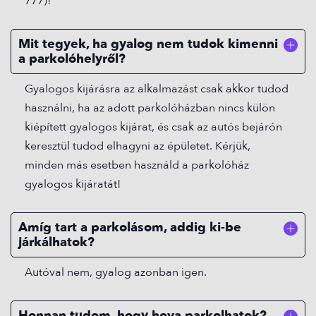
777)!
Mit tegyek, ha gyalog nem tudok kimenni
a parkolóhelyről?
Gyalogos kijárásra az alkalmazást csak akkor tudod
használni, ha az adott parkolóházban nincs külön
kiépített gyalogos kijárat, és csak az autós bejárón
keresztül tudod elhagyni az épületet. Kérjük,
minden más esetben használd a parkolóház
gyalogos kijáratát!
Amíg tart a parkolásom, addig ki-be
járkálhatok?
Autóval nem, gyalog azonban igen.
Honnan tudom, hogy hova parkolhatok?