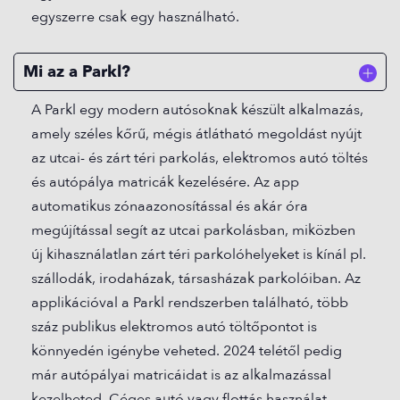
egyszerre csak egy használható.
Mi az a Parkl?
A Parkl egy modern autósoknak készült alkalmazás,
amely széles kőrű, mégis átlátható megoldást nyújt
az utcai- és zárt téri parkolás, elektromos autó töltés
és autópálya matricák kezelésére. Az app
automatikus zónaazonosítással és akár óra
megújítással segít az utcai parkolásban, miközben
új kihasználatlan zárt téri parkolóhelyeket is kínál pl.
szállodák, irodaházak, társasházak parkolóiban. Az
applikációval a Parkl rendszerben található, több
száz publikus elektromos autó töltőpontot is
könnyedén igénybe veheted. 2024 telétől pedig
már autópályai matricáidat is az alkalmazással
kezelheted. Céges autó vagy flottás használat