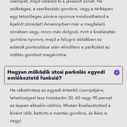
csempét, majd válaszd ki a javasolt zónát. Ha
szükséges, a szerkesztés gombra, vagy a térképen
egy tetszőleges zónára nyomva módosíthatod a
kijelölt zónádat! Amennyiben már a megfelelő
zónában vagy, nincs más dolgod, mint a kiválasztás
gombra nyomni, majd a felugró ablakban az
adatok pontosítása után elindítani a parkolást az
indítás gombot megérintve.
Hogyan működik utcai parkolás egyedi
emlékeztető funkció?
Ha rákattintasz az egyedi értesítő csempéjére,
lehetőséged lesz hozzáadni 30, 60 vagy 90 percet
az éppen aktuális időhöz. Miután kiválasztottad a
kívánt időt, kattints a mentés gombra, és kész is
vagy!