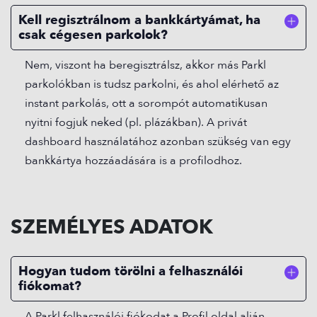
Kell regisztrálnom a bankkártyámat, ha
csak cégesen parkolok?
Nem, viszont ha beregisztrálsz, akkor más Parkl
parkolókban is tudsz parkolni, és ahol elérhető az
instant parkolás, ott a sorompót automatikusan
nyitni fogjuk neked (pl. plázákban). A privát
dashboard használatához azonban szükség van egy
bankkártya hozzáadására is a profilodhoz.
SZEMÉLYES ADATOK
Hogyan tudom törölni a felhasználói
fiókomat?
A Parkl felhasználói fiókodat a Profil oldal alján