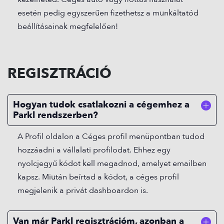
esetén pedig egyszerűen fizethetsz a munkáltatód
beállításainak megfelelően!
REGISZTRÁCIÓ
Hogyan tudok csatlakozni a cégemhez a
Parkl rendszerben?
A Profil oldalon a Céges profil menüpontban tudod
hozzáadni a vállalati profilodat. Ehhez egy
nyolcjegyű kódot kell megadnod, amelyet emailben
kapsz. Miután beírtad a kódot, a céges profil
megjelenik a privát dashboardon is.
Van már Parkl regisztrációm, azonban a